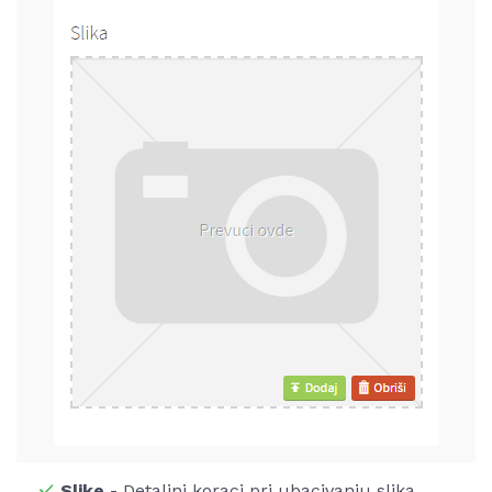
Slike
- Detaljni koraci pri ubacivanju slika