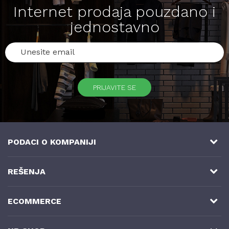
Internet prodaja pouzdano i
jednostavno
PRIJAVITE SE
PODACI O KOMPANIJI
NB SOFT
REŠENJA
Milutina Milankovića 3a, 8. sprat
Online prodaja
ECOMMERCE
11070 Novi Beograd, Srbija
B2B E-commerce rešenje
Telefoni:
NB SHOP