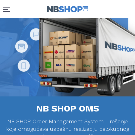
NB SHOP OMS
NB SHOP
Order Management System - rešenje
koje omogućava uspešnu realizaciju celokupnog