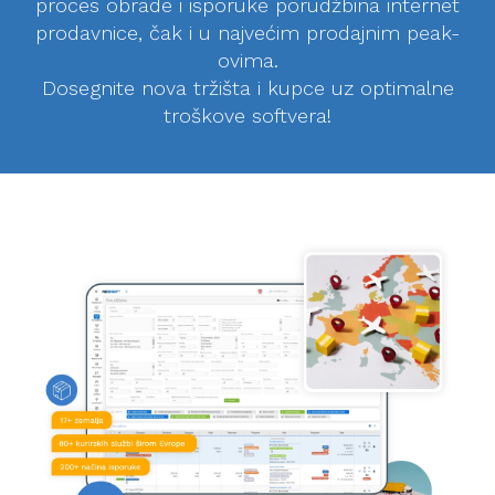
proces obrade i isporuke porudžbina internet
prodavnice, čak i u najvećim prodajnim peak-
ovima.
Dosegnite nova tržišta i kupce uz optimalne
troškove softvera!