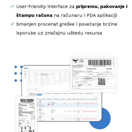
User-friendly interface za
pripremu, pakovanje i
štampu računa
na računaru i PDA aplikaciji
Smanjen procenat greške i povećanje brzine
isporuke uz značajnu uštedu resursa