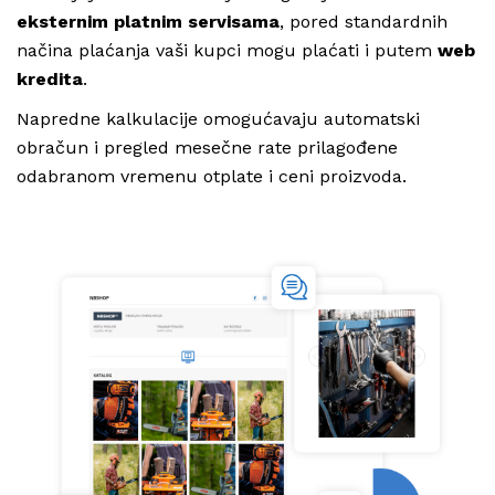
eksternim platnim servisama
, pored standardnih
načina plaćanja vaši kupci mogu plaćati i putem
web
kredita
.
Napredne kalkulacije omogućavaju automatski
obračun i pregled mesečne rate prilagođene
odabranom vremenu otplate i ceni proizvoda.