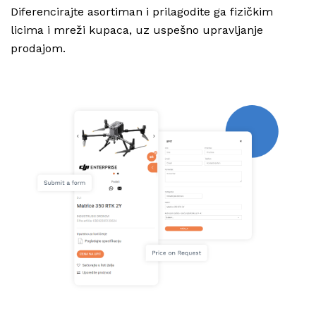
Diferencirajte asortiman i prilagodite ga fizičkim
licima i mreži kupaca, uz uspešno upravljanje
prodajom.