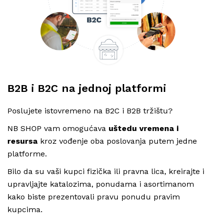
B2B i B2C na jednoj platformi
Poslujete istovremeno na B2C i B2B tržištu?
NB SHOP vam omogućava
uštedu vremena i
resursa
kroz vođenje oba poslovanja putem jedne
platforme.
Bilo da su vaši kupci fizička ili pravna lica, kreirajte i
upravljajte katalozima, ponudama i asortimanom
kako biste prezentovali pravu ponudu pravim
kupcima.