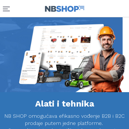
Alati i tehnika
NB SHOP omogućava efikasno vođenje B2B i B2C
prodaje putem jedne platforme.