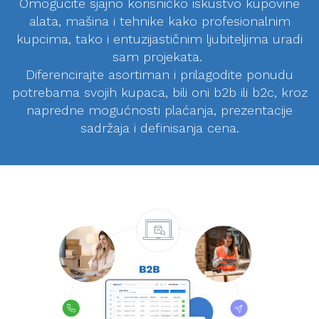
Omogućite sjajno korisničko iskustvo kupovine
alata, mašina i tehnike kako profesionalnim
kupcima, tako i entuzijastičnim ljubiteljima uradi
sam projekata.
Diferencirajte asortiman i prilagodite ponudu
potrebama svojih kupaca, bili oni b2b ili b2c, kroz
napredne mogućnosti plaćanja, prezentacije
sadržaja i definisanja cena.