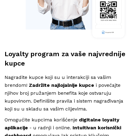
Loyalty program za vaše najvrednije
kupce
Nagradite kupce koji su u interakciji sa vašim
brendom!
Zadržite najlojalnije kupce
i povećajte
njihov broj pružanjem benefita koje ostvaruju
kupovinom. Definišite pravila i sistem nagrađivanja
koji su u skladu sa vašim ciljevima.
Omogućite kupcima korišćenje
digitalne loyalty
aplikacije
- u radnji i online.
Intuitivan korisnički
dashboard
omogućava lak pristup ključnim