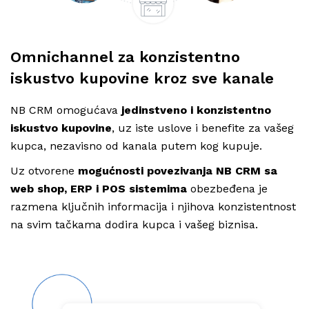
Omnichannel za konzistentno
iskustvo kupovine kroz sve kanale
NB CRM omogućava
jedinstveno i konzistentno
iskustvo kupovine
, uz iste uslove i benefite za vašeg
kupca, nezavisno od kanala putem kog kupuje.
Uz otvorene
mogućnosti
povezivanja
NB CRM sa
web shop, ERP i POS sistemima
obezbeđena je
razmena ključnih informacija i njihova konzistentnost
na svim tačkama dodira kupca i vašeg biznisa.