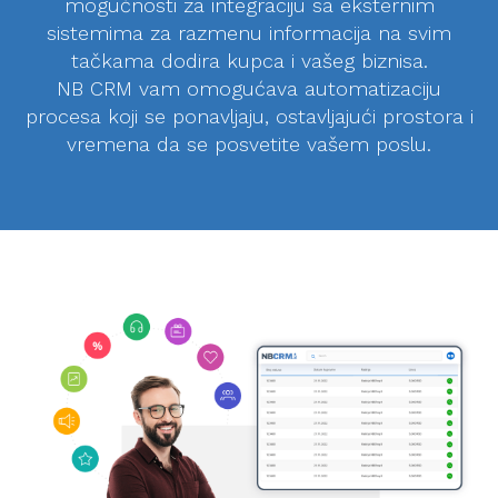
mogućnosti za integraciju sa eksternim
sistemima za razmenu informacija na svim
tačkama dodira kupca i vašeg biznisa.
NB CRM vam omogućava automatizaciju
procesa koji se ponavljaju, ostavljajući prostora i
vremena da se posvetite vašem poslu.