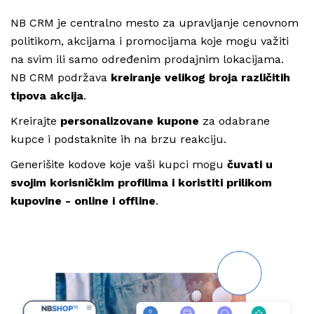
NB CRM je centralno mesto za upravljanje cenovnom
politikom, akcijama i promocijama koje mogu važiti
na svim ili samo određenim prodajnim lokacijama.
NB CRM podržava
kreiranje velikog broja različitih
tipova akcija
.
Kreirajte
personalizovane kupone
za odabrane
kupce i podstaknite ih na brzu reakciju.
Generišite kodove koje vaši kupci mogu
čuvati u
svojim korisničkim profilima i koristiti prilikom
kupovine - online i offline
.