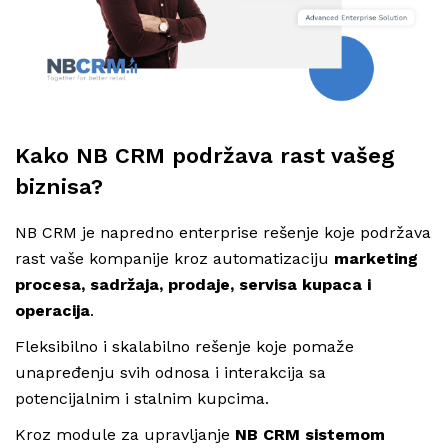
Kako NB CRM podržava rast vašeg
biznisa?
NB CRM je napredno enterprise rešenje koje podržava
rast vaše kompanije kroz automatizaciju
marketing
procesa, sadržaja, prodaje, servisa kupaca i
operacija
.
Fleksibilno i skalabilno rešenje koje pomaže
unapređenju svih odnosa i interakcija sa
potencijalnim i stalnim kupcima.
Kroz module za upravljanje
NB CRM sistemom