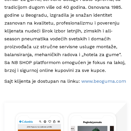
tradicijom dugom više od 40 godina. Osnovana 1985.
godine u Beogradu, izgradila je snažan identitet
zasnovan na kvalitetu, profesionalizmu i poverenju
klijenata nudeći širok izbor letnjih, zimskih i all-
season pneumatika vodećih svetskih i domaćih
proizvođača uz stručne servisne usluge montaže,
balansiranja, mehaničkih radova i „hotela za gume“.
Sa NB SHOP platformom omogućen je fokus na lakoj,
brzoj i sigurnoj online kupovini za sve kupce.
Sajt klijenta je dostupan na linku:
www.beoguma.com