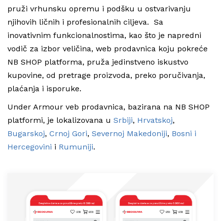
pruži vrhunsku opremu i podšku u ostvarivanju
njihovih ličnih i profesionalnih ciljeva. Sa
inovativnim funkcionalnostima, kao što je napredni
vodič za izbor veličina, web prodavnica koju pokreće
NB SHOP platforma, pruža jedinstveno iskustvo
kupovine, od pretrage proizvoda, preko poručivanja,
plaćanja i isporuke.
Under Armour veb prodavnica, bazirana na NB SHOP
platformi, je lokalizovana u
Srbiji
,
Hrvatskoj
,
Bugarskoj
,
Crnoj Gori
,
Severnoj Makedoniji
,
Bosni i
Hercegovini
i
R
umuniji
.