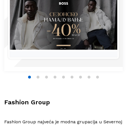
1
2
3
4
5
6
7
8
9
Fashion Group
Fashion Group najveća je modna grupacija u Severnoj