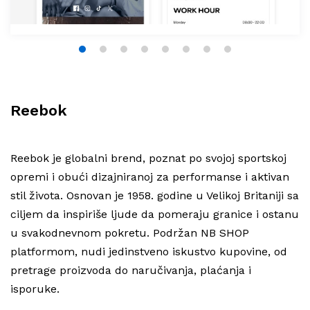
1
2
3
4
5
6
7
8
Reebok
Reebok je globalni brend, poznat po svojoj sportskoj
opremi i obući dizajniranoj za performanse i aktivan
stil života. Osnovan je 1958. godine u Velikoj Britaniji sa
ciljem da inspiriše ljude da pomeraju granice i ostanu
u svakodnevnom pokretu. Podržan NB SHOP
platformom, nudi jedinstveno iskustvo kupovine, od
pretrage proizvoda do naručivanja, plaćanja i
isporuke.