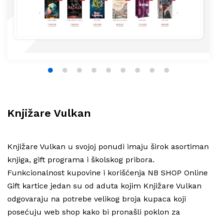
1
2
3
4
5
6
7
8
9
Knjižare Vulkan
Knjižare Vulkan u svojoj ponudi imaju širok asortiman
knjiga, gift programa i školskog pribora.
Funkcionalnost kupovine i korišćenja NB SHOP Online
Gift kartice jedan su od aduta kojim Knjižare Vulkan
odgovaraju na potrebe velikog broja kupaca koji
posećuju web shop kako bi pronašli poklon za