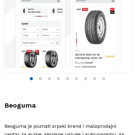
1
2
3
4
5
6
7
8
9
Beoguma
Beoguma je poznati srpski brend i maloprodajni
centar za gume, servisne usluge i auto-opremu, sa