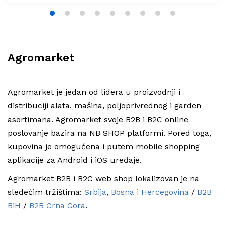
1
2
3
4
5
6
7
8
9
Agromarket
Agromarket je jedan od lidera u proizvodnji i
distribuciji alata, mašina, poljoprivrednog i garden
asortimana. Agromarket svoje B2B i B2C online
poslovanje bazira na NB SHOP platformi. Pored toga,
kupovina je omogućena i putem mobile shopping
aplikacije za Android i iOS uređaje.
Agromarket B2B i B2C web shop lokalizovan je na
sledećim tržištima
:
Srbija
,
Bosna i Hercegovina
/
B2B
BiH
/
B2B Crna Gora
.