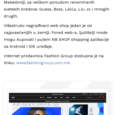
Makedoniji, sa velikom ponudom renomiranih
svetskih bredova: Guess, Boss, Levi‚s, Liu Jo i mnogih
drugih.
Višestruko nagrađivani web shop jedan je od
najposećenijih u zemlji. Pored web-a, ljubitelji mode
mogu kupovati i putem NB SHOP shopping aplikacije
za Android i iOS uređaje.
Internet prodavnica Fashion Group dostupna je na
linku:
www.fashiongroup.com.mk