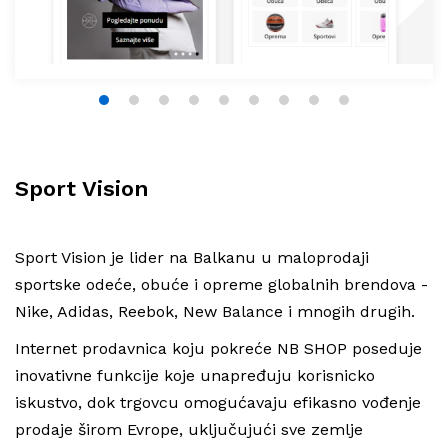
Lepota i zdravlje
Hrana i piće
1
2
3
4
5
6
7
8
9
Nameštaj i uređenje doma
Auto-moto
Sport Vision
Oprema i zaštita na radu
Sport Vision je lider na Balkanu u maloprodaji
cosmetics
sportske odeće, obuće i opreme globalnih brendova -
Nike, Adidas, Reebok, New Balance i mnogih drugih.
fashion
Internet prodavnica koju pokreće NB SHOP poseduje
inovativne funkcije koje unapređuju korisnicko
iskustvo, dok trgovcu omogućavaju efikasno vođenje
prodaje širom Evrope, uključujući sve zemlje