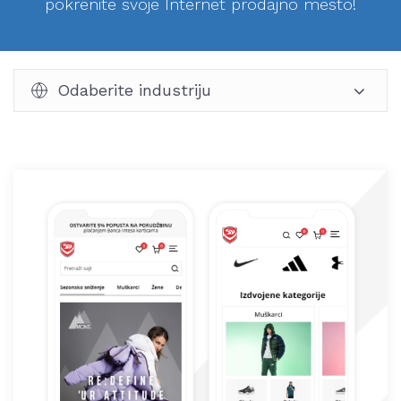
pokrenite svoje Internet prodajno mesto!
Odaberite industriju
Sportska oprema
Dečija oprema i igračke
Knjižara i kancelarija
Fashion
Gejming i hobi
Alati i tehnika
Aksesoari