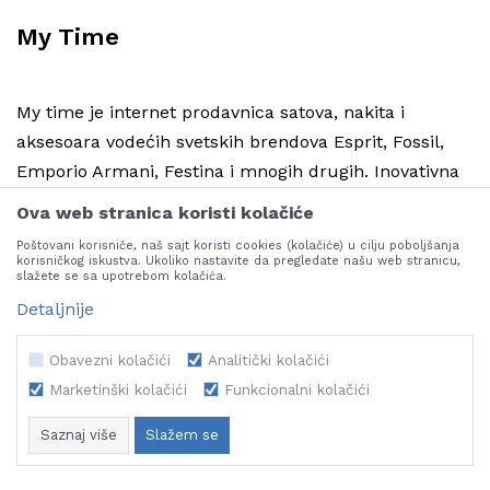
My Time
My time je internet prodavnica satova, nakita i
aksesoara vodećih svetskih brendova Esprit, Fossil,
Emporio Armani, Festina i mnogih drugih. Inovativna
online prezentacija ponude upotpunjena je opcijom
Ova web stranica koristi kolačiće
personalizacije nakita. Pored toga, kupci mogu kupiti
Poštovani korisniče, naš sajt koristi cookies (kolačiće) u cilju poboljšanja
i iskoristiti digitalne Gift kartice, loyalty popuste,
korisničkog iskustva. Ukoliko nastavite da pregledate našu web stranicu,
slažete se sa upotrebom kolačića.
opciju plaćanja putem online kredita i još mnogo
Detaljnije
toga.
B2B i B2C internet prodavnica My time, bazirana na
Obavezni kolačići
Analitički kolačići
NB SHOP platformi dostupna je na sledećem
Marketinški kolačići
Funkcionalni kolačići
linku:
mytime.mk
Saznaj više
Slažem se