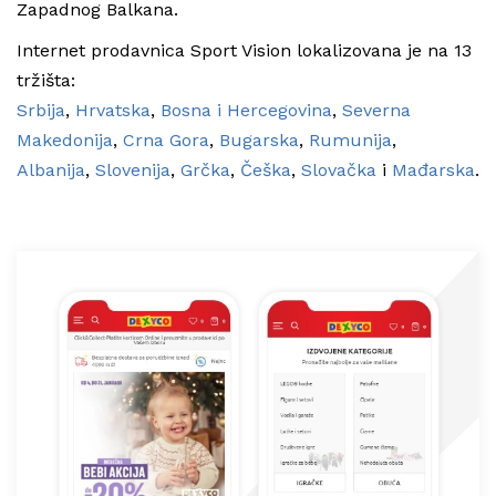
Zapadnog Balkana.
Internet prodavnica Sport Vision lokalizovana je na 13
tržišta:
Srbija
,
Hrvatska
,
Bosna i Hercegovina
,
Severna
Makedonija
,
Crna Gora
,
Bugarska
,
Rumunija
,
Albanija
,
Slovenija
,
Grčka
,
Češka
,
Slovačka
i
Mađarska
.