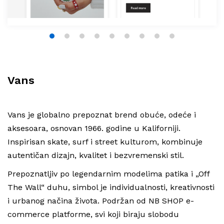
1
2
3
4
5
6
7
8
9
Vans
Vans je globalno prepoznat brend obuće, odeće i
aksesoara, osnovan 1966. godine u Kaliforniji.
Inspirisan skate, surf i street kulturom, kombinuje
autentičan dizajn, kvalitet i bezvremenski stil.
Prepoznatljiv po legendarnim modelima patika i „Off
The Wall“ duhu, simbol je individualnosti, kreativnosti
i urbanog načina života. Podržan od NB SHOP e-
commerce platforme, svi koji biraju slobodu