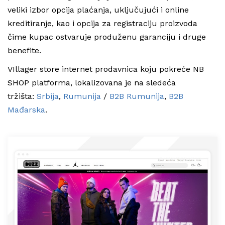
veliki izbor opcija plaćanja, uključujući i online
kreditiranje, kao i opcija za registraciju proizvoda
čime kupac ostvaruje produženu garanciju i druge
benefite.
VIllager store internet prodavnica koju pokreće NB
SHOP platforma, lokalizovana je na sledeća
tržišta:
Srbija
,
Rumunija
/
B2B Rumunija
,
B2B
Mađarska
.