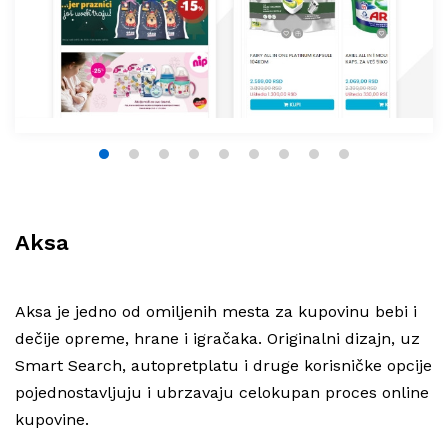
1
2
3
4
5
6
7
8
9
Aksa
Aksa je jedno od omiljenih mesta za kupovinu bebi i
dečije opreme, hrane i igračaka. Originalni dizajn, uz
Smart Search, autopretplatu i druge korisničke opcije
pojednostavljuju i ubrzavaju celokupan proces online
kupovine.