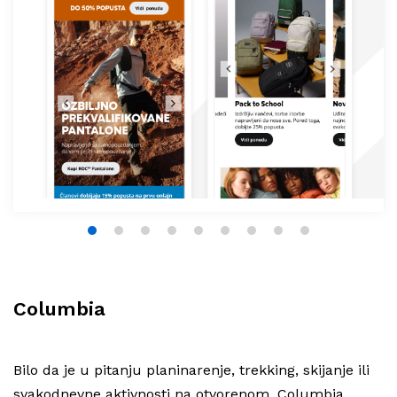
1
2
3
4
5
6
7
8
9
Columbia
Bilo da je u pitanju planinarenje, trekking, skijanje ili
svakodnevne aktivnosti na otvorenom, Columbia