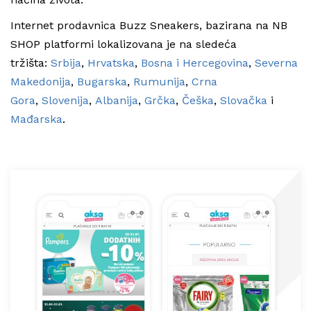
Internet prodavnica Buzz Sneakers, bazirana na NB
SHOP platformi lokalizovana je na sledeća
tržišta:
Srbija
,
Hrvatska
,
Bosna i Hercegovina
,
Severna
Makedonija
,
Bugarska
,
Rumunija
,
Crna
Gora
,
Slovenija
,
Albanija
,
Grčka
,
Češka
,
Slovačka
i
Mađarska
.