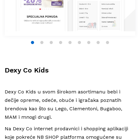
1
2
3
4
5
6
7
8
9
Dexy Co Kids
Dexy Co Kids u svom širokom asortimanu bebi i
dečije opreme, odeće, obuće i igračaka poznatih
brendova kao što su Lego, Clementoni, Bugaboo,
MAM i mnogi drugi.
Na Dexy Co internet prodavnici i shopping aplikaciji
koje pokreće NB SHOP platforma omogućene su