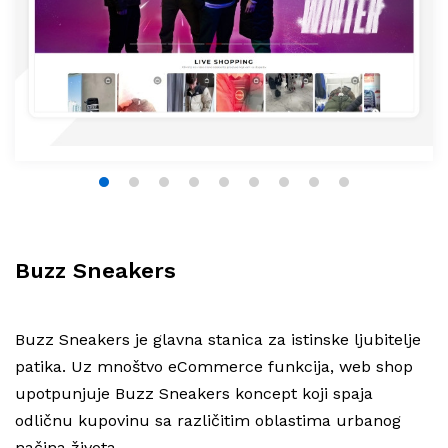
1
2
3
4
5
6
7
8
9
Buzz Sneakers
Buzz Sneakers je glavna stanica za istinske ljubitelje
patika. Uz mnoštvo eCommerce funkcija, web shop
upotpunjuje Buzz Sneakers koncept koji spaja
odličnu kupovinu sa različitim oblastima urbanog
načina života.