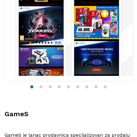
1
2
3
4
5
6
7
8
9
GameS
GameS je lanac prodavnica specijalizovan za prodaju