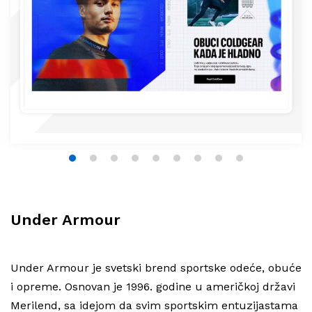
1
2
3
4
5
6
7
8
9
Under Armour
Under Armour je svetski brend sportske odeće, obuće
i opreme. Osnovan je 1996. godine u američkoj državi
Merilend, sa idejom da svim sportskim entuzijastama