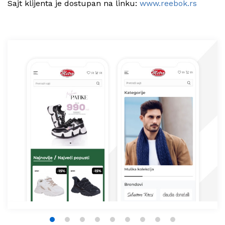
Sajt klijenta je dostupan na linku:
www.reebok.rs
1
2
3
4
5
6
7
8
9