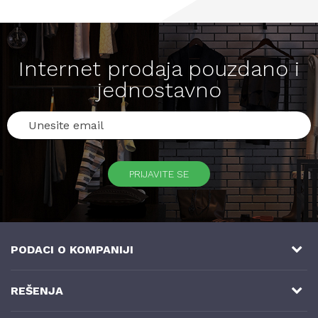
Internet prodaja pouzdano i
jednostavno
PRIJAVITE SE
PODACI O KOMPANIJI
NB SOFT
REŠENJA
Milutina Milankovića 3a, 8. sprat