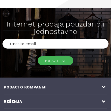
Internet prodaja pouzdano i
jednostavno
PRIJAVITE SE
PODACI O KOMPANIJI
NB SOFT
REŠENJA
Milutina Milankovića 3a, 8. sprat