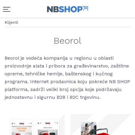
Klijenti
Beorol
Beorol je vodeća kompanija u regionu u oblasti
proizvodnje alata i pribora za građevinarstvo, zaštitne
opreme, tehničke hemije, baštenskog i kućnog
programa. Internet prodavnica koju pokreće NB SHOP
platforma, sadrži veliki broj opcija koje podržavaju
jednostavnu i sigurnu B2B i B2C trgovinu.