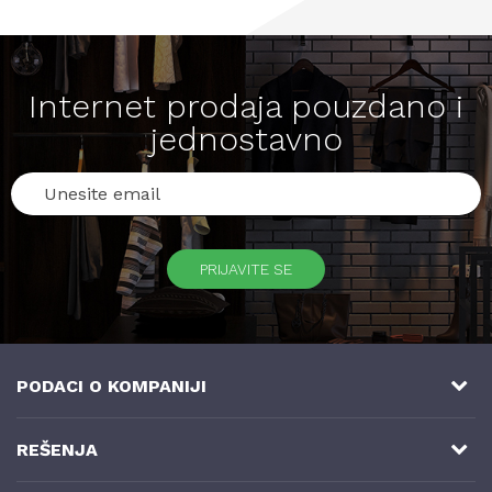
Internet prodaja pouzdano i
jednostavno
PRIJAVITE SE
PODACI O KOMPANIJI
NB SOFT
REŠENJA
Milutina Milankovića 3a, 8. sprat