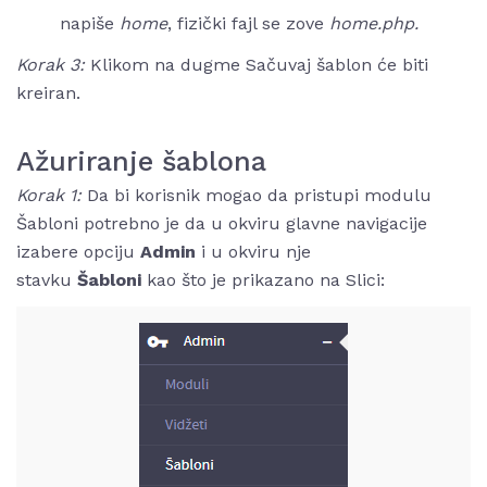
napiše
home
, fizički fajl se zove
home.php.
Korak 3:
Klikom na dugme Sačuvaj šablon će biti
kreiran.
Ažuriranje šablona
Korak 1:
Da bi korisnik mogao da pristupi modulu
Šabloni potrebno je da u okviru glavne navigacije
izabere opciju
Admin
i u okviru nje
stavku
Šabloni
kao što je prikazano na Slici: