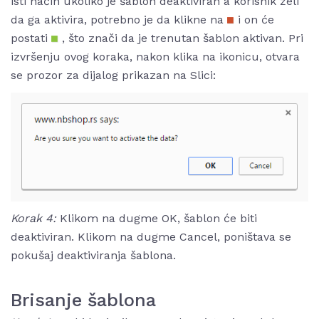
isti način ukoliko je šablon deaktiviran a korisnik želi
da ga aktivira, potrebno je da klikne na
i on će
postati
, što znači da je trenutan šablon aktivan. Pri
izvršenju ovog koraka, nakon klika na ikonicu, otvara
se prozor za dijalog prikazan na Slici:
Korak 4:
Klikom na dugme OK, šablon će biti
deaktiviran. Klikom na dugme Cancel, poništava se
pokušaj deaktiviranja šablona.
Brisanje šablona