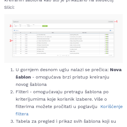
Slici:
U gornjem desnom uglu nalazi se prečica:
Nova
šablon
- omogućava brzi pristup kreiranju
novog šablona
Filteri - omogućavaju pretragu šablona po
kriterijumima koje korisnik izabere. Više o
filterima možete pročitati u poglavlju
Korišćenje
filtera
Tabela za pregled i prikaz svih šablona koji su