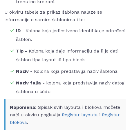
trenutno kreirani.
U okviru tabele za prikaz šablona nalaze se
informacije o samim šablonima i to:
ID
- Kolona koja jedinstveno identifikuje određeni
šablon.
Tip -
Kolona koja daje informaciju da li je dati
šablon tipa layout ili tipa block
Naziv -
Kolona koja predstavlja naziv šablona
Naziv fajla -
kolona koja predstavlja naziv datog
šablona u kôdu
Napomena:
Spisak svih layouta i blokova možete
naći u okviru poglavlja
Registar layouta
i
Registar
blokova
.