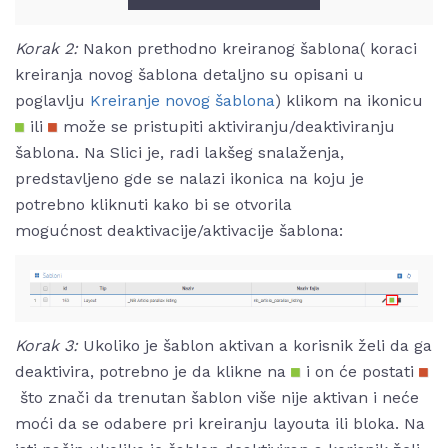
Korak 2:
Nakon prethodno kreiranog šablona( koraci
kreiranja novog šablona detaljno su opisani u
poglavlju
Kreiranje novog šablona
) klikom na ikonicu
ili
može se pristupiti aktiviranju/deaktiviranju
šablona. Na Slici je, radi lakšeg snalaženja,
predstavljeno gde se nalazi ikonica na koju je
potrebno kliknuti kako bi se otvorila
mogućnost deaktivacije/aktivacije šablona:
Korak 3:
Ukoliko je šablon aktivan a korisnik želi da ga
deaktivira, potrebno je da klikne na
i on će postati
što znači da trenutan šablon više nije aktivan i neće
moći da se odabere pri kreiranju layouta ili bloka. Na