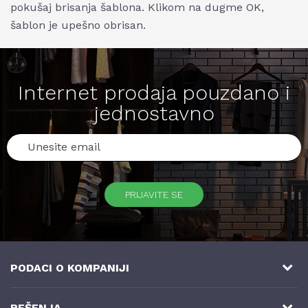
pokušaj brisanja šablona. Klikom na dugme OK,
šablon je upešno obrisan.
Internet prodaja pouzdano i
jednostavno
PRIJAVITE SE
PODACI O KOMPANIJI
NB SOFT
REŠENJA