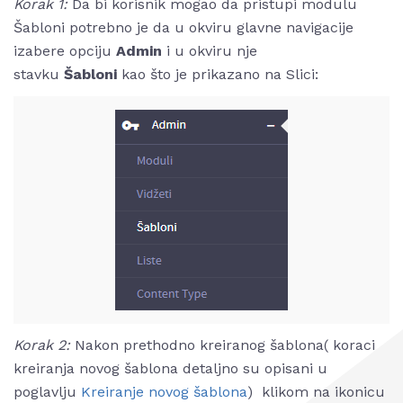
Korak 1:
Da bi korisnik mogao da pristupi modulu
Šabloni potrebno je da u okviru glavne navigacije
izabere opciju
Admin
i u okviru nje
stavku
Šabloni
kao što je prikazano na Slici:
Korak 2:
Nakon prethodno kreiranog šablona( koraci
kreiranja novog šablona detaljno su opisani u
poglavlju
Kreiranje novog šablona
) klikom na ikonicu