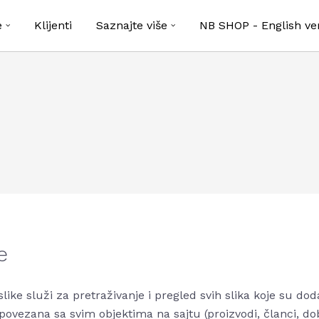
e
Klijenti
Saznajte više
NB SHOP - English ve
e
like služi za pretraživanje i pregled svih slika koje su do
 povezana sa svim objektima na sajtu (proizvodi, članci, dob