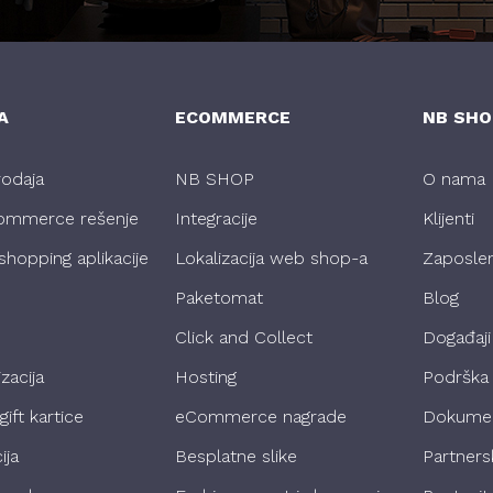
A
ECOMMERCE
NB SHO
rodaja
NB SHOP
O nama
ommerce rešenje
Integracije
Klijenti
shopping aplikacije
Lokalizacija web shop-a
Zaposlen
Paketomat
Blog
Click and Collect
Događaji
zacija
Hosting
Podrška
gift kartice
eCommerce nagrade
Dokumen
ija
Besplatne slike
Partner