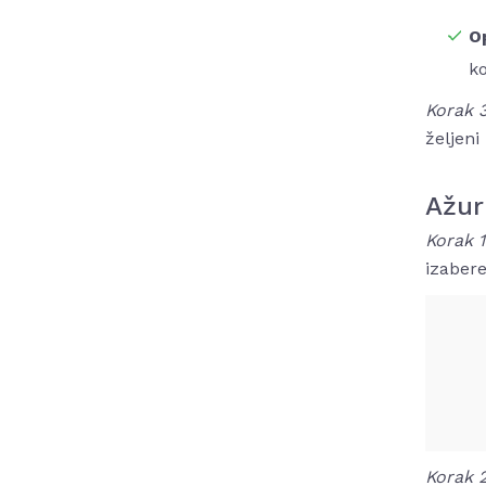
O
ko
Korak 
željeni
Ažur
Korak 
izaber
Korak 