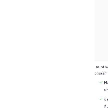
Da bi k
objašnj
N
ok
J
Po