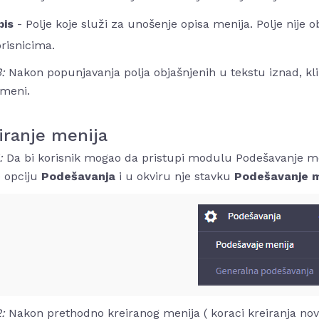
pis
- Polje koje služi za unošenje opisa menija. Polje nije o
risnicima.
3:
Nakon popunjavanja polja objašnjenih u tekstu iznad, k
 meni.
iranje menija
1:
Da bi korisnik mogao da pristupi modulu Podešavanje men
e opciju
Podešavanja
i u okviru nje stavku
Podešavanje 
2:
Nakon prethodno kreiranog menija ( koraci kreiranja nov