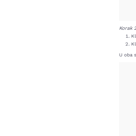
Korak 
K
K
U oba s