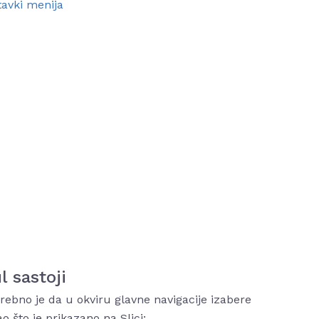
tavki menija
 sastoji
ebno je da u okviru glavne navigacije izabere
ao što je prikazano na Slici: