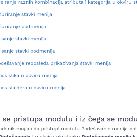
eiranje raznih kombinacija atributa i kategorija u okviru s
uriranje stavki menija
žuriranje podmenija
isanje stavki menija
isanje stavki podmenija
dešavanje redosleda prikazivanja stavki menija
os slika u okviru menija
os slajdera u okviru menija
 se pristupa modulu i iz čega se modul
orisnik mogao da pristupi modulu Podešavanje menija potr
Podešavanja
i u okviru nje stavku
Podešavanje menija
k