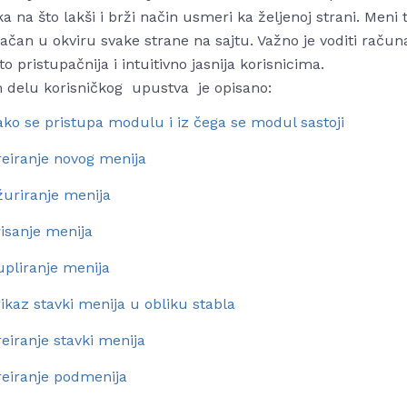
ka na što lakši i brži način usmeri ka željenoj strani. Me
ačan u okviru svake strane na sajtu. Važno je voditi računa
o pristupačnija i intuitivno jasnija korisnicima.
 delu korisničkog upustva je opisano:
ko se pristupa modulu i iz čega se modul sastoji
reiranje novog menija
žuriranje menija
isanje menija
upliranje menija
ikaz stavki menija u obliku stabla
eiranje stavki menija
reiranje podmenija