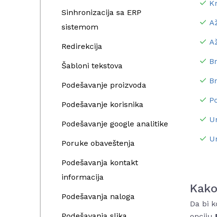
Kr
Sinhronizacija sa ERP
Až
sistemom
A
Redirekcija
Br
Šabloni tekstova
Br
Podešavanje proizvoda
Po
Podešavanje korisnika
Un
Podešavanje google analitike
Un
Poruke obaveštenja
Podešavanja kontakt
informacija
Kako
Podešavanja naloga
Da bi k
Podešavanja slika
opciju