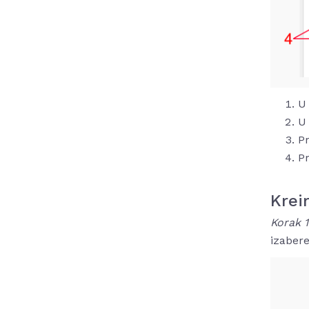
U
U 
Pr
Pr
Krei
Korak 
izaber