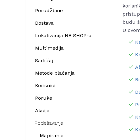
korisni
Porudžbine
pristup
budu št
Dostava
U ovom
Lokalizacija NB SHOP-a
Ka
Multimedija
K
Sadržaj
A
Metode plaćanja
Br
Korisnici
D
Poruke
Pr
Akcije
Kr
Podešavanje
K
Mapiranje