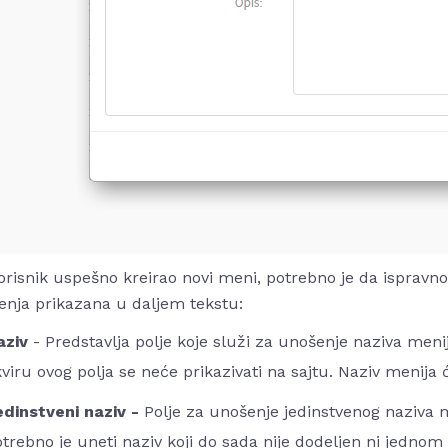
orisnik uspešno kreirao novi meni, potrebno je da ispravn
enja prikazana u daljem tekstu:
aziv
- Predstavlja polje koje služi za unošenje naziva menij
viru ovog polja se neće prikazivati na sajtu. Naziv menija će
edinstveni naziv -
Polje za unošenje jedinstvenog naziva m
trebno je uneti naziv koji do sada nije dodeljen ni jednom