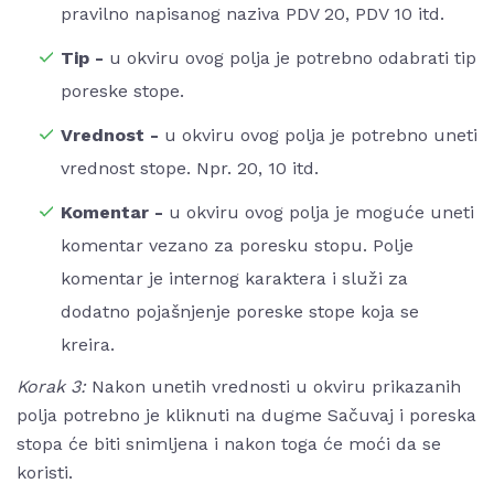
pravilno napisanog naziva PDV 20, PDV 10 itd.
Tip -
u okviru ovog polja je potrebno odabrati tip
poreske stope.
Vrednost -
u okviru ovog polja je potrebno uneti
vrednost stope. Npr. 20, 10 itd.
Komentar -
u okviru ovog polja je moguće uneti
komentar vezano za poresku stopu. Polje
komentar je internog karaktera i služi za
dodatno pojašnjenje poreske stope koja se
kreira.
Korak 3:
Nakon unetih vrednosti u okviru prikazanih
polja potrebno je kliknuti na dugme Sačuvaj i poreska
stopa će biti snimljena i nakon toga će moći da se
koristi.