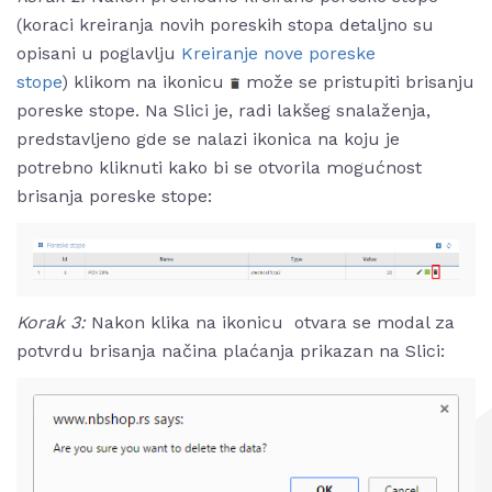
(koraci kreiranja novih poreskih stopa detaljno su
opisani u poglavlju
Kreiranje nove poreske
stope
) klikom na ikonicu
može se pristupiti brisanju
poreske stope. Na Slici je, radi lakšeg snalaženja,
predstavljeno gde se nalazi ikonica na koju je
potrebno kliknuti kako bi se otvorila mogućnost
brisanja poreske stope:
Korak 3:
Nakon klika na ikonicu
otvara se modal za
potvrdu brisanja načina plaćanja prikazan na Slici: