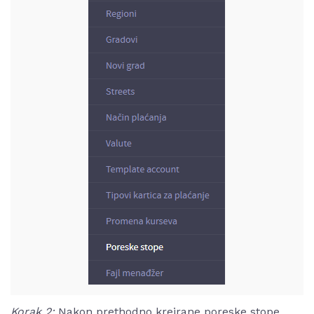
Korak 2:
Nakon prethodno kreirane poreske stope