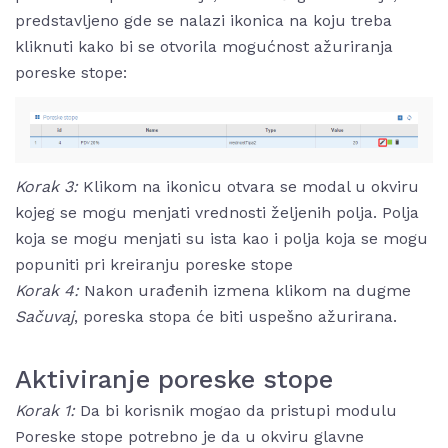
predstavljeno gde se nalazi ikonica na koju treba
kliknuti kako bi se otvorila mogućnost ažuriranja
poreske stope:
Korak 3:
Klikom na ikonicu
otvara se modal u okviru
kojeg se mogu menjati vrednosti željenih polja. Polja
koja se mogu menjati su ista kao i polja koja se mogu
popuniti pri kreiranju poreske stope
Korak 4:
Nakon urađenih izmena klikom na dugme
Sačuvaj
, poreska stopa će biti uspešno ažurirana.
Aktiviranje poreske stope
Korak 1:
Da bi korisnik mogao da pristupi modulu
Poreske stope potrebno je da u okviru glavne