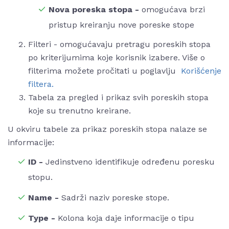
Nova poreska stopa -
omogućava brzi
pristup kreiranju nove poreske stope
Filteri - omogućavaju pretragu poreskih stopa
po kriterijumima koje korisnik izabere. Više o
filterima možete pročitati u poglavlju
Korišćenje
filtera.
Tabela za pregled i prikaz svih poreskih stopa
koje su trenutno kreirane.
U okviru tabele za prikaz poreskih stopa nalaze se
informacije:
ID -
Jedinstveno identifikuje određenu poresku
stopu.
Name -
Sadrži naziv poreske stope.
Type -
Kolona koja daje informacije o tipu