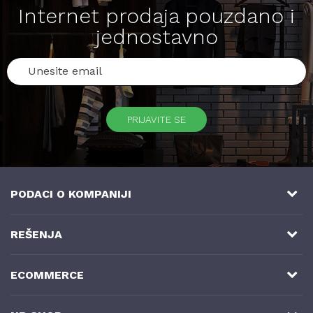
Internet prodaja pouzdano i
jednostavno
PRIJAVITE SE
PODACI O KOMPANIJI
NB SOFT
REŠENJA
Milutina Milankovića 3a, 8. sprat
Online prodaja
ECOMMERCE
11070 Novi Beograd, Srbija
B2B E-commerce rešenje
Telefoni:
NB SHOP