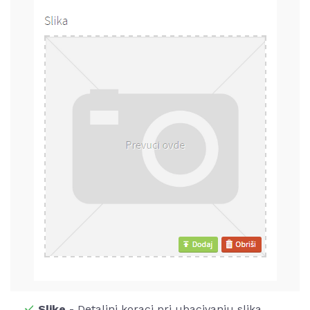
Slike
- Detaljni koraci pri ubacivanju slika