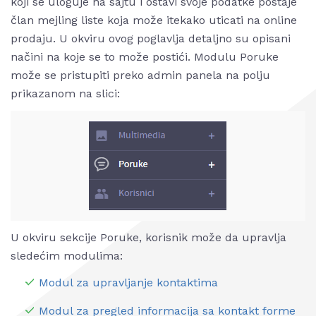
koji se uloguje na sajtu i ostavi svoje podatke postaje
član mejling liste koja može itekako uticati na online
prodaju. U okviru ovog poglavlja detaljno su opisani
načini na koje se to može postići. Modulu Poruke
može se pristupiti preko admin panela na polju
prikazanom na slici:
U okviru sekcije Poruke, korisnik može da upravlja
sledećim modulima:
Modul za upravljanje kontaktima
Modul za pregled informacija sa kontakt forme