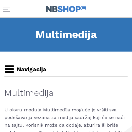
Multimedija
Navigacija
Multimedija
U okvru modula Multimedija moguće je vršiti sva
podešavanja vezana za medija sadržaj koji će se naći
na sajtu. Korisnik može da dodaje, ažurira ili briše