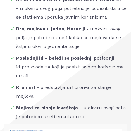
-
u okviru ovog polja potrebno je podesiti da li će
se slati email poruka javnim korisnicima
Broj mejlova u jednoj iteraciji -
u okviru ovog
polja je potrebno uneti koliko će mejlova da se
šalje u okviru jedne iteracije
Poslednji id - beleži se poslednji
poslednji
id proizvoda za koji je poslat javnim korisnicima
email
Kron url -
predstavlja url cron-a za slanje
mejlova
Mejlovi za slanje izveštaja -
u okviru ovog polja
je potrebno uneti email adrese