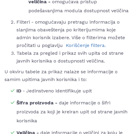
veličina -
omogućava pristup
podešavanjima modula dostupnost veličina
Filteri - omogućavaju pretragu informacija o
slanjima obaveštenja po kriterijumima koje
admin korisnik izabere. Više o filterima možete
pročitati u poglavlju
Korišćenje filtera.
Tabela za pregled i prikaz svih upita od strane
javnih korisnika o dostupnosti veličina.
U okviru tabele za prikaz nalaze se informacije o
samim upitima javnih korisnika i to:
ID
- Jedinstveno identifikuje upit
Šifra proizvoda -
daje informacije o šifri
proizvoda za koji je kreiran upit od strane javnih
korisnika
Veličina -
daje informacije o veličini za koju je