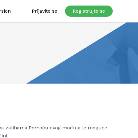
rsion
Prijavite se
Registrujte se
da na zalihama.Pomoću ovog modula je moguće
ini.