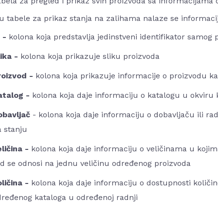
bela za pregled i prikaz svih proizvoda sa informacijama 
u tabele za prikaz stanja na zalihama nalaze se informaci
D -
kolona koja predstavlja jedinstveni identifikator samog 
lika -
kolona koja prikazuje sliku proizvoda
roizvod -
kolona koja prikazuje informacije o proizvodu kao
atalog -
kolona koja daje informaciju o katalogu u okviru
obavljač
- kolona koja daje informaciju o dobavljaču ili ra
 stanju
ličina -
kolona koja daje informaciju o veličinama u koji
d se odnosi na jednu veličinu određenog proizvoda
ličina -
kolona koja daje informaciju o dostupnosti količin
dređenog kataloga u određenoj radnji