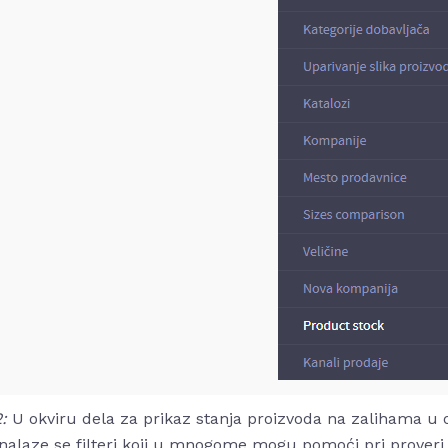
2:
U okviru dela za prikaz stanja proizvoda na zalihama u
nalaze se filteri koji u mnogome mogu pomoći pri proveri s