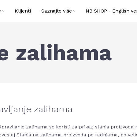
e
Klijenti
Saznajte više
NB SHOP - English ve
e zalihama
avljanje zalihama
pravljanje zalihama se koristi za prikaz stanja proizvo
izveštaj Stanja na zalihama proizvoda po radnjama, po velič