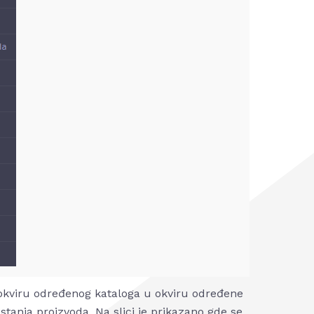
 okviru određenog kataloga u okviru određene
tanja proizvoda. Na slici je prikazano gde se