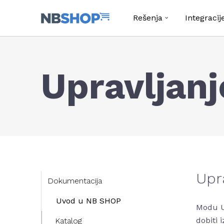
Rešenja
Integracij
Upravljanj
Upr
Dokumentacija
Uvod u NB SHOP
Modu U
dobiti 
Katalog