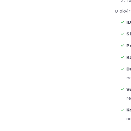
Ta
U okvir
I
S
P
K
D
na
Ve
re
Ko
o