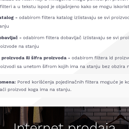
filteri a u tekstu ispod je objašnjeno kako se mogu iskoristit
atalog -
odabirom filtera katalog izlistavaju se svi proizv
anju
obavljač -
odabirom filtera dobavljač izlistavaju se svi pr
oizvode na stanju
 proizvoda ili šifra proizvoda -
odabirom filtera id proizvo
oizvodi sa unetom šifrom kojih ima na stanju bez obzira n
omena:
Pored korišćenja pojedinačnih filtera moguće je k
aći proizvod koga ima na stanju.
Internet prodaja