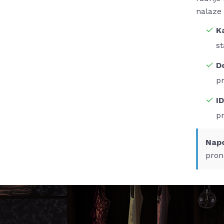
nalaze 
K
st
D
pr
ID
pr
Nap
pron