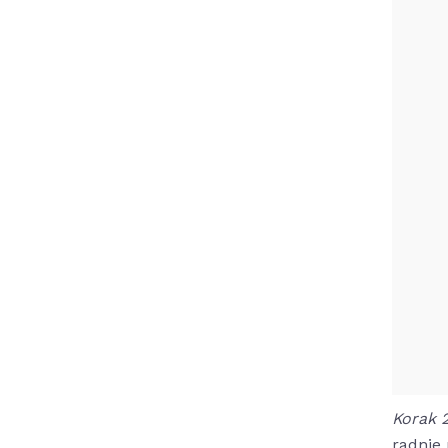
Korak 
radnje 