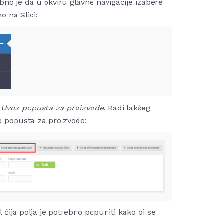
no je da u okviru glavne navigacije izabere
o na Slici:
u
Uvoz popusta za proizvode
. Radi lakšeg
je popusta za proizvode:
čija polja je potrebno popuniti kako bi se