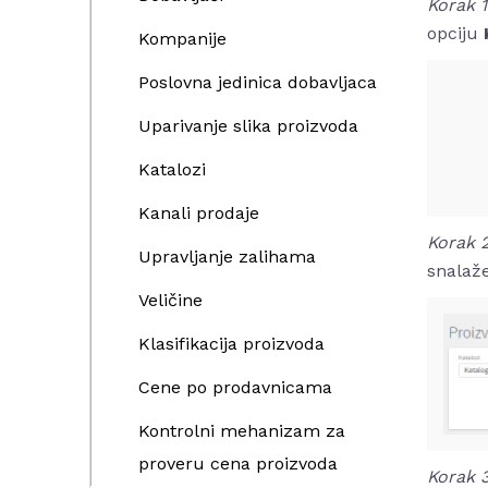
Korak 
opciju
Kompanije
Poslovna jedinica dobavljaca
Uparivanje slika proizvoda
Katalozi
Kanali prodaje
Korak 
Upravljanje zalihama
snalaže
Veličine
Klasifikacija proizvoda
Cene po prodavnicama
Kontrolni mehanizam za
proveru cena proizvoda
Korak 