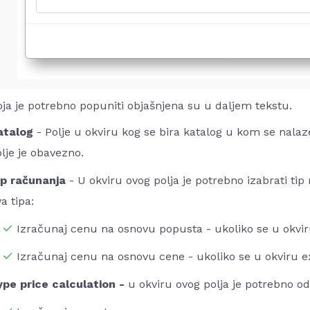
oja je potrebno popuniti objašnjena su u daljem tekstu.
atalog
- Polje u okviru kog se bira katalog u kom se nalaze
lje je obavezno.
ip računanja
- U okviru ovog polja je potrebno izabrati tip
a tipa:
Izračunaj cenu na osnovu popusta - ukoliko se u okviru
Izračunaj cenu na osnovu cene - ukoliko se u okviru ex
ype price calculation -
u okviru ovog polja je potrebno od