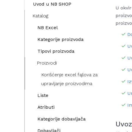
Uvod u NB SHOP
U okvir
proizvo
Katalog
proizvo
NB Excel
Do
Kategorije proizvoda
U
Tipovi proizvoda
U
Proizvodi
Uv
Korišćenje excel fajlova za
Iz
upravljanje proizvodima
Un
Liste
I
Atributi
Kategorije dobavljača
Uvoz
Dobavljači