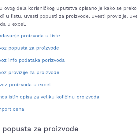
u ovog dela korisničkog uputstva opisano je kako se preko
di u listu, uvesti popusti za proizvode, uvesti provizije, uve
da u excel.
davanje proizvoda u liste
voz popusta za proizvode
voz info podataka porizvoda
oz provizije za proizvode
voz proizvoda u excel
os istih opisa za veliku količinu proizvoda
mport cena
 popusta za proizvode