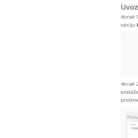
Uvoz
Korak 
opciju
Korak 2
snalaže
proizvo