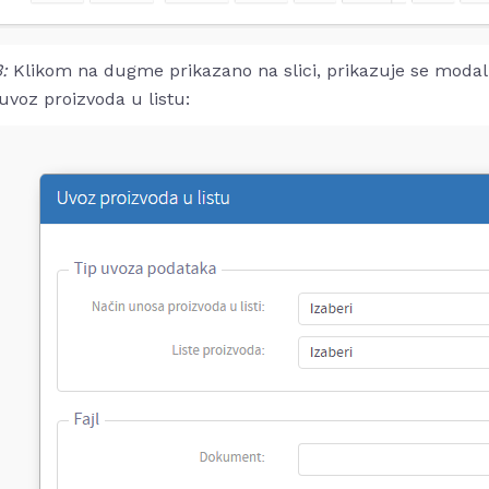
:
Klikom na dugme prikazano na slici, prikazuje se modal č
 uvoz proizvoda u listu: