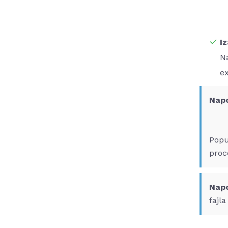
Iz
Na
ex
Nap
- Pr
- D
Popu
proc
Nap
fajl