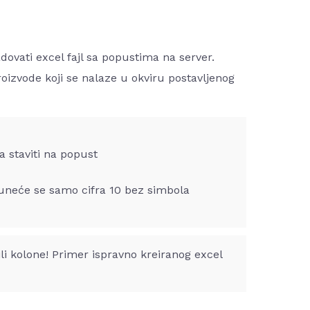
adovati excel fajl sa popustima na server.
oizvode koji se nalaze u okviru postavljenog
taviti na popust
 uneće se samo cifra 10 bez simbola
li kolone!
Primer ispravno kreiranog excel