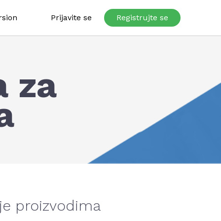
rsion
Prijavite se
Registrujte se
a za
a
nje proizvodima