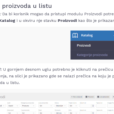
 proizvoda u listu
1:
Da bi korisnik mogao da pristupi modulu Proizvodi potreb
Katalog
i u okviru nje stavku
Proizvodi
kao što je prikazan
:
U gornjem desnom uglu potrebno je kliknuti na prečic
nja, na slici je prikazano gde se nalazi prečica na koju je 
da u listu.