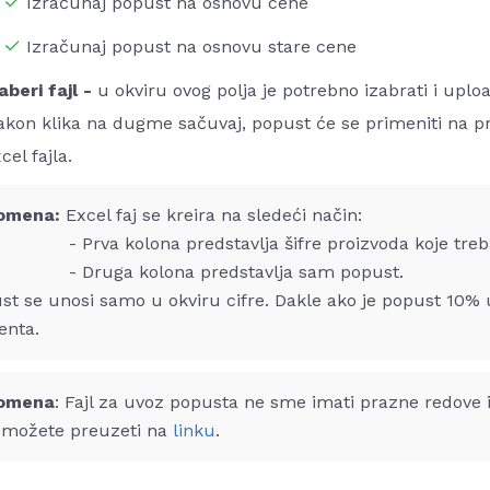
Izračunaj popust na osnovu cene
Izračunaj popust na osnovu stare cene
aberi fajl -
u okviru ovog polja je potrebno izabrati i uplo
kon klika na dugme sačuvaj, popust će se primeniti na pr
cel fajla.
omena:
Excel faj se kreira na sledeći način:
va kolona predstavlja šifre proizvoda koje treba s
ruga kolona predstavlja sam popust.
st se unosi samo u okviru cifre. Dakle ako je popust 10%
enta.
omena
: Fajl za uvoz popusta ne sme imati prazne redove i
a možete preuzeti na
linku
.