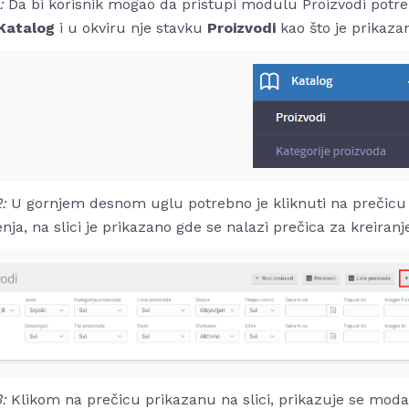
1:
Da bi korisnik mogao da pristupi modulu Proizvodi potreb
Katalog
i u okviru nje stavku
Proizvodi
kao što je prikazan
2:
U gornjem desnom uglu potrebno je kliknuti na prečic
nja, na slici je prikazano gde se nalazi prečica za kreiran
3:
Klikom na prečicu prikazanu na slici, prikazuje se modal 