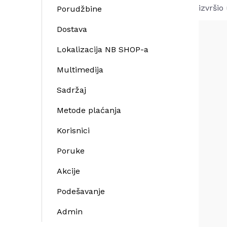
izvršio
Porudžbine
Dostava
Lokalizacija NB SHOP-a
Multimedija
Sadržaj
Metode plaćanja
Korisnici
Poruke
Akcije
Podešavanje
Admin