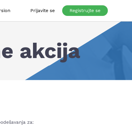
rsion
Prijavite se
Registrujte se
e akcija
podešavanja za: