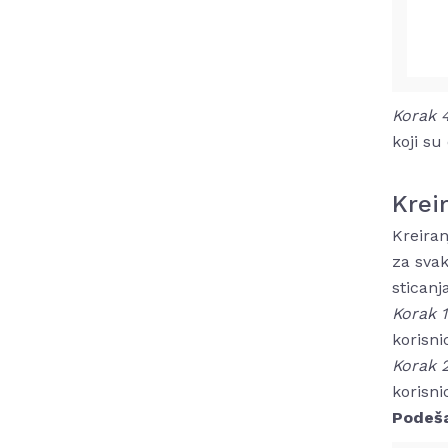
Korak 
koji su
Krei
Kreiran
za svak
sticanj
Korak 
korisni
Korak 
korisni
Podeša