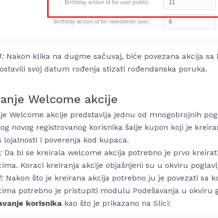
4:
Nakon klika na dugme sačuvaj, biće povezana akcija sa 
 ostavili svoj datum rođenja stizati rođendanska poruka.
ranje Welcome akcije
je Welcome akcije predstavlja jednu od mnogobrojnih pogo
og novog registrovanog korisnika šalje kupon koji je krei
a lojalnosti i poverenja kod kupaca.
1:
Da bi se kreirala welcome akcija potrebno je prvo kreirat
cima. Koraci kreiranja akcije objašnjeni su u okviru poglav
2:
Nakon što je kreirana akcija potrebno ju je povezati sa k
cima potrebno je pristupiti modulu Podešavanja u okviru g
vanje korisnika
kao što je prikazano na Slici: