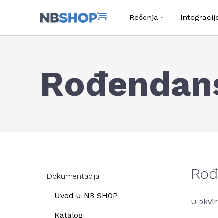
Rešenja
Integracij
Rođendans
Rođ
Dokumentacija
Uvod u NB SHOP
U okvi
Katalog