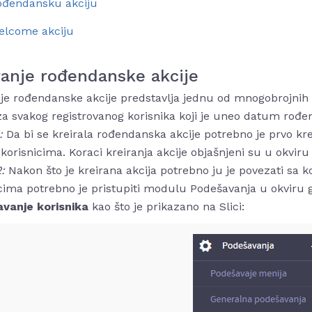
ođendansku akciju
elcome akciju
ranje rođendanske akcije
je rođendanske akcije predstavlja jednu od mnogobrojnih 
za svakog registrovanog korisnika koji je uneo datum rođenj
1:
Da bi se kreirala rođendanska akcije potrebno je prvo kre
korisnicima. Koraci kreiranja akcije objašnjeni su u okviru
2:
Nakon što je kreirana akcija potrebno ju je povezati sa k
cima potrebno je pristupiti modulu Podešavanja u okviru g
vanje korisnika
kao što je prikazano na Slici: