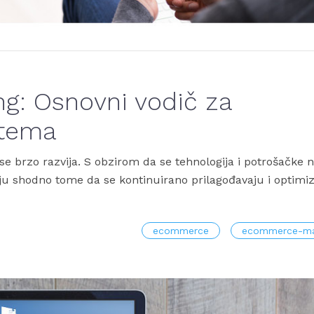
g: Osnovni vodič za
stema
 brzo razvija. S obzirom da se tehnologija i potrošačke n
 shodno tome da se kontinuirano prilagođavaju i optimi
ecommerce
ecommerce-ma