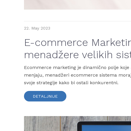
22.
May
2023
E-commerce Marketin
menadžere velikih si
Ecommerce marketing je dinamično polje koje se
menjaju, menadžeri ecommerce sistema moraju
svoje strategije kako bi ostali konkurentni.
DETALJNIJE