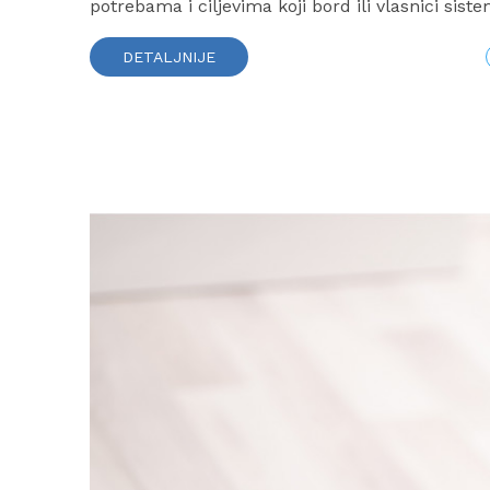
potrebama i ciljevima koji bord ili vlasnici sist
DETALJNIJE