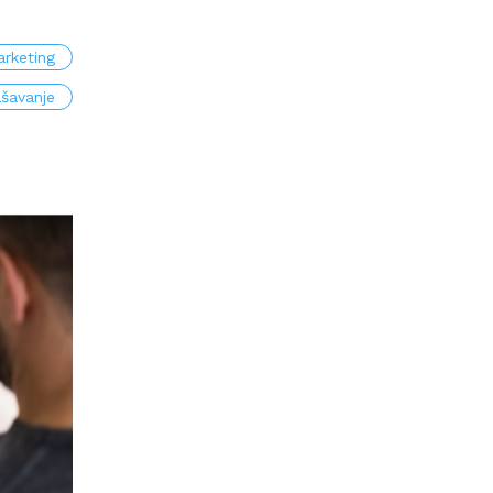
rketing
šavanje