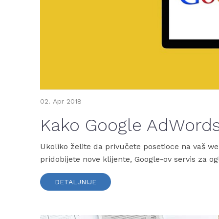
02.
Apr
2018
Kako Google AdWords
Ukoliko želite da privučete posetioce na vaš we
pridobijete nove klijente, Google-ov servis z
DETALJNIJE