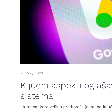
23.
May
2023
Ključni aspekti oglaš
sistema
Za menadžere velikih preduzeća jedan od ključn