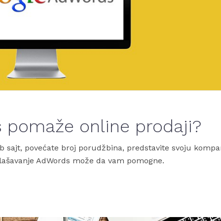
 pomaže online prodaji?
b sajt, povećate broj porudžbina, predstavite svoju kompan
a oglašavanje AdWords može da vam pomogne.