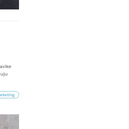
avike
zuju
rketing