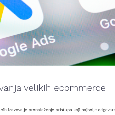
avanja velikih ecommerce
ih izazova je pronalaženje pristupa koji najbolje odgovar