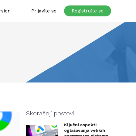
rsion
Prijavite se
Registrujte se
Skorašnji postovi
Ključni aspekti
oglašavanja velikih
ecommerce sistema