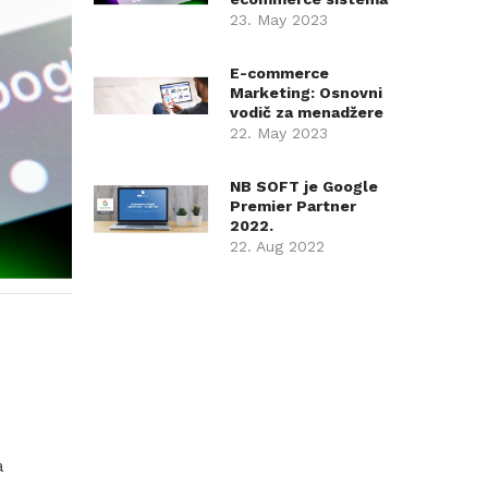
23. May 2023
E-commerce
Marketing: Osnovni
vodič za menadžere
velikih sistema
22. May 2023
NB SOFT je Google
Premier Partner
2022.
22. Aug 2022
a