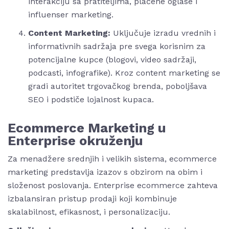
interakciju sa pratiteljima, plaćene oglase i
influenser marketing.
Content Marketing:
Uključuje izradu vrednih i
informativnih sadržaja pre svega korisnim za
potencijalne kupce (blogovi, video sadržaji,
podcasti, infografike). Kroz content marketing se
gradi autoritet trgovačkog brenda, poboljšava
SEO i podstiče lojalnost kupaca.
Ecommerce Marketing u
Enterprise okruženju
Za menadžere srednjih i velikih sistema, ecommerce
marketing predstavlja izazov s obzirom na obim i
složenost poslovanja. Enterprise ecommerce zahteva
izbalansiran pristup prodaji koji kombinuje
skalabilnost, efikasnost, i personalizaciju.