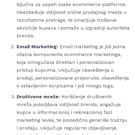
ključna za uspeh svake ecommerce platforme.
Obezbeđuje vidljivost online prodajnog mesta u
rezultatima pretrage, te smanjuje troškove
akvizicije kupaca i pomaže u izgradnji autoriteta
brenda.
Email Marketing:
Email marketing je još jedna
vitalna komponenta ecommerce marketinga,
koja omogućava direktan i personalizovan
pristup kupcima. Uključuje obaveštenja o
prodaji, personalizovane preporuke, obaveštenja
o ostavljenim korpicama i još mnogo toga.
Društvene mreže:
Korišćenje društvenih
mreža poboljšava vidljivost brenda, angažuje
kupce u informacionoj i rekreacionoj fazi
marketing levka, te posledično generiše tražnju
i prodaju. Uključuje regularno objavljivanje,