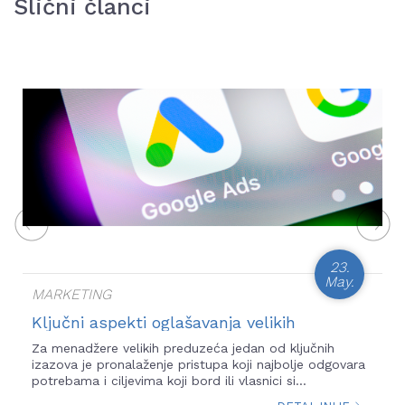
Slični članci
23.
May.
MARKETING
Ključni aspekti oglašavanja velikih
ecommerce sistema
Za menadžere velikih preduzeća jedan od ključnih
izazova je pronalaženje pristupa koji najbolje odgovara
potrebama i ciljevima koji bord ili vlasnici si...