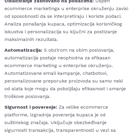
Odlučivanje zasnovano na podacima:
Uspeh
ecommerce marketinga u enterprise okruženju zavisi
od sposobnosti da se interpretiraju i koriste podaci.
Analiza ponašanja kupaca, optimizacija korisničkog
iskustva i personalizacija su ključni za postizanje
maksimalnih rezultata.
Automatizacija:
S obzirom na obim poslovanja,
automatizacija postaje neophodna za efikasan
ecommerce marketing u enterprise okruženju.
Automatizovane email kampanje, chatbotovi,
personalizovane preporuke proizvoda su samo neki
od alata koje mogu da poboljšaju efikasnost i smanje
troškove poslovanja.
Sigurnost i poverenje:
Za velike ecommerce
platforme, izgradnja poverenja kupaca je od
suštinskog značaja. Uključuje obezbeđivanje
sigurnosti transakcija, transparentnosti u vezi sa