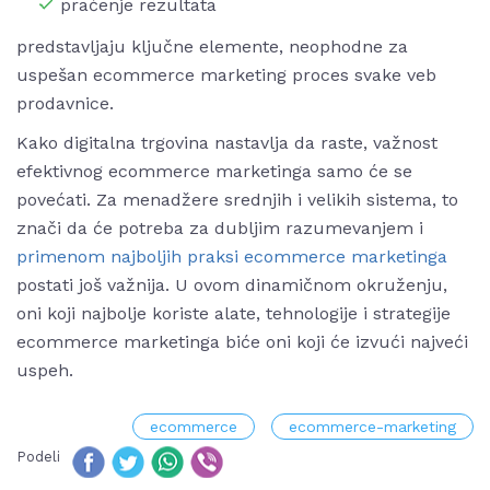
praćenje rezultata
predstavljaju ključne elemente, neophodne za
uspešan ecommerce marketing proces svake veb
prodavnice.
Kako digitalna trgovina nastavlja da raste, važnost
efektivnog ecommerce marketinga samo će se
povećati. Za menadžere srednjih i velikih sistema, to
znači da će potreba za dubljim razumevanjem i
primenom najboljih praksi ecommerce marketinga
postati još važnija. U ovom dinamičnom okruženju,
oni koji najbolje koriste alate, tehnologije i strategije
ecommerce marketinga biće oni koji će izvući najveći
uspeh.
ecommerce
ecommerce-marketing
Podeli