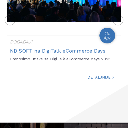
16.
Apr.
DOGAĐAJI
NB SOFT na DigiTalk eCommerce Days
2025: Uloga platformi i pogledi na
Prenosimo utiske sa DigiTalk eCommerce days 2025.
budućnost e-trgovine
DETALJNIJE