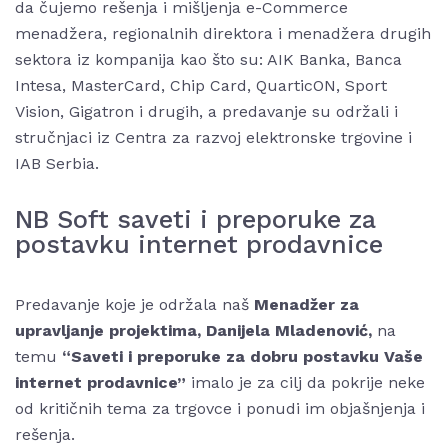
da čujemo rešenja i mišljenja e-Commerce
menadžera, regionalnih direktora i menadžera drugih
sektora iz kompanija kao što su: AIK Banka, Banca
Intesa, MasterCard, Chip Card, QuarticON, Sport
Vision, Gigatron i drugih, a predavanje su održali i
stručnjaci iz Centra za razvoj elektronske trgovine i
IAB Serbia.
NB Soft saveti i preporuke za
postavku internet prodavnice
Predavanje koje je održala naš
Menadžer za
upravljanje projektima, Danijela Mladenović,
na
temu
“Saveti i preporuke za dobru postavku Vaše
internet prodavnice”
imalo je za cilj da pokrije neke
od kritičnih tema za trgovce i ponudi im objašnjenja i
rešenja.