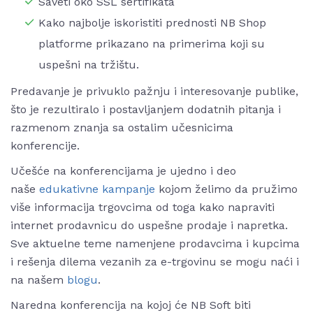
Saveti oko SSL sertifikata
Kako najbolje iskoristiti prednosti NB Shop
platforme prikazano na primerima koji su
uspešni na tržištu.
Predavanje je privuklo pažnju i interesovanje publike,
što je rezultiralo i postavljanjem dodatnih pitanja i
razmenom znanja sa ostalim učesnicima
konferencije.
Učešće na konferencijama je ujedno i deo
naše
edukativne kampanje
kojom želimo da pružimo
više informacija trgovcima od toga kako napraviti
internet prodavnicu do uspešne prodaje i napretka.
Sve aktuelne teme namenjene prodavcima i kupcima
i rešenja dilema vezanih za e-trgovinu se mogu naći i
na našem
blogu
.
Naredna konferencija na kojoj će NB Soft biti