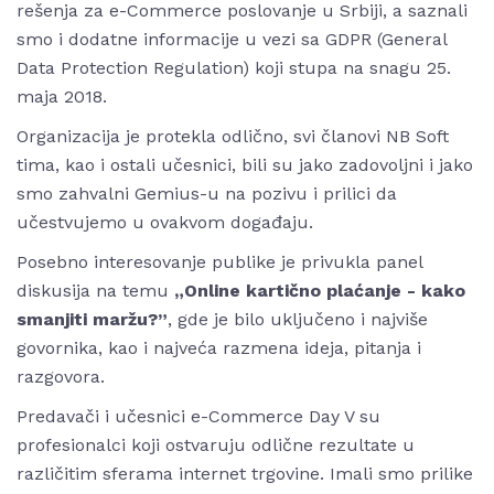
rešenja za e-Commerce poslovanje u Srbiji, a saznali
smo i dodatne informacije u vezi sa GDPR (General
Data Protection Regulation) koji stupa na snagu 25.
maja 2018.
Organizacija je protekla odlično, svi članovi NB Soft
tima, kao i ostali učesnici, bili su jako zadovoljni i jako
smo zahvalni Gemius-u na pozivu i prilici da
učestvujemo u ovakvom događaju.
Posebno interesovanje publike je privukla panel
diskusija na temu
„Online kartično plaćanje - kako
smanjiti maržu?”
, gde je bilo uključeno i najviše
govornika, kao i najveća razmena ideja, pitanja i
razgovora.
Predavači i učesnici e-Commerce Day V su
profesionalci koji ostvaruju odlične rezultate u
različitim sferama internet trgovine. Imali smo prilike