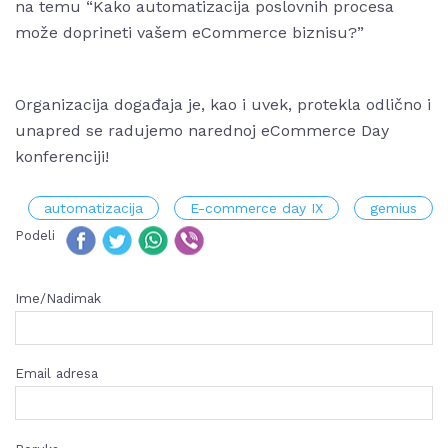
na temu “Kako automatizacija poslovnih procesa
može doprineti vašem eCommerce biznisu?”
Organizacija događaja je, kao i uvek, protekla odlično i
unapred se radujemo narednoj eCommerce Day
konferenciji!
automatizacija
E-commerce day IX
gemius
Podeli
Ime/Nadimak
Email adresa