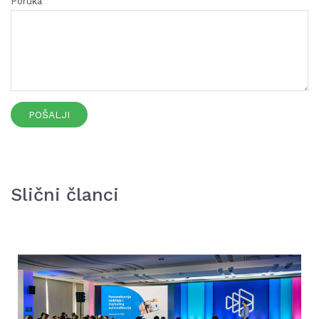
Poruka
POŠALJI
Slični članci