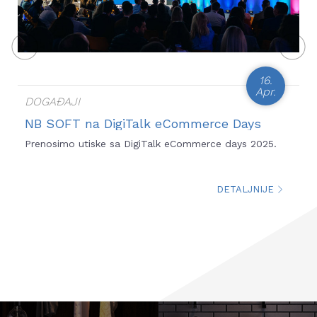
16.
Apr.
DOGAĐAJI
NB SOFT na DigiTalk eCommerce Days
2025: Uloga platformi i pogledi na
Prenosimo utiske sa DigiTalk eCommerce days 2025.
budućnost e-trgovine
DETALJNIJE